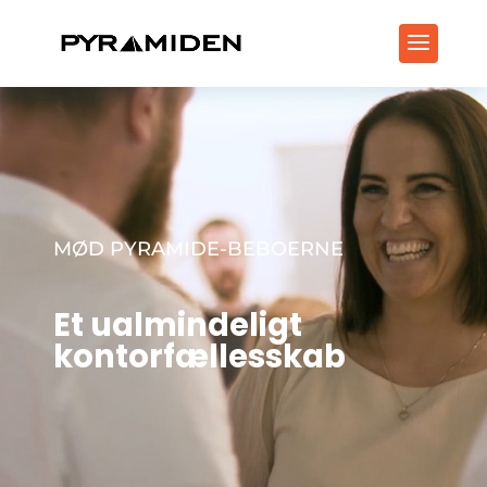
MØD PYRAMIDE-BEBOERNE
Et ualmindeligt
kontorfællesskab